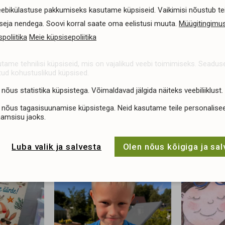
ebikülastuse pakkumiseks kasutame küpsiseid. Vaikimisi nõustub te
tseja nendega. Soovi korral saate oma eelistusi muuta.
Müügitingimus
poliitika
Meie küpsisepoliitika
tame tehnilisi küpsiseid, mis on vajalikud veebi toimimiseks. Seadu
tud kohustuslikud küpsised.
 nõus statistika küpsistega. Võimaldavad jälgida näiteks veebiliiklust.
 nõus tagasisuunamise küpsistega. Neid kasutame teile personalisee
aamsisu jaoks.
Luba valik ja salvesta
Olen nõus kõigiga ja sa