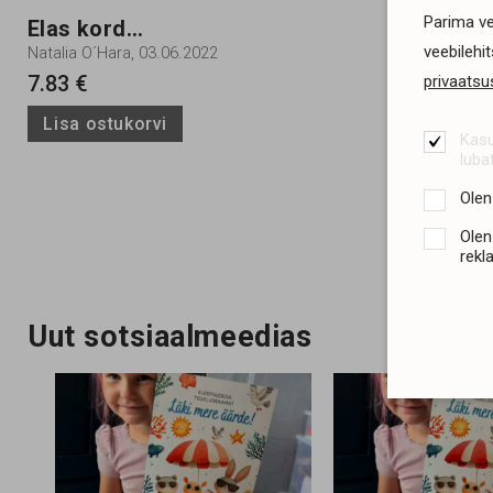
Parima ve
Elas kord...
veebilehi
Natalia O´Hara, 03.06.2022
7.83 €
privaatsus
Lisa ostukorvi
Kasu
luba
Olen
Olen
rekl
Uut sotsiaalmeedias