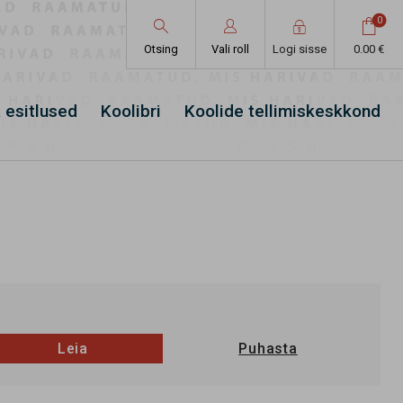
0




Otsing
Vali roll
Logi sisse
0.00 €
 esitlused
Koolibri
Koolide tellimiskeskkond
Leia
Puhasta