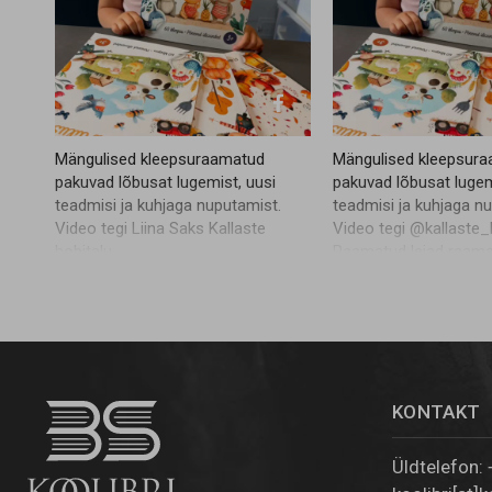
Mängulised kleepsuraamatud
Mängulised kleepsur
pakuvad lõbusat lugemist, uusi
pakuvad lõbusat lugem
teadmisi ja kuhjaga nuputamist.
teadmisi ja kuhjaga n
Video tegi Liina Saks Kallaste
Video tegi @kallaste_
hobitalu
Raamatud leiad raam
@rahva.raamat ja
@apollo.raamatud nin
poest ja Tartu esindu
Aleksandri 8. Epoe link
#koolibri #lugejalaps
#raamatusoovitus #lo
KONTAKT
#loemekoos
Üldtelefon: