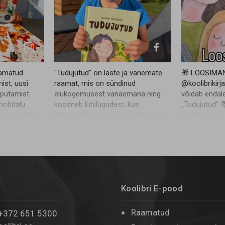
aamatud
"Tudujutud" on laste ja vanemate
🎁 LOOSIMÄ
ist, uusi
raamat, mis on sündinud
@koolibrikirj
uputamist.
elukogemusest vanaemana ning
võidab endal
hobitalu
koosneb lühilugudest, kus
„Tudujutud“ 
atupoodidest
põimuvad igapäevased olukorrad,
osalemiseks: 
ootamatud küsimused ja
@evelituisk j
g meie e-
peresisesed suhted. Autor Katrin
pane postitus
sest
Freyberg on öelnud, et tema jaoks
kommentaarid
 bios.
on oluline, et laps saaks naerda.
lapse (või si
Vahvad pildid joonistas Maris
lemmik laste
elapsele
Siimer. Fotod tegi Eveli Tuisk,
sõpru osalem
Koolibri E-pood
kellega koostöös loosime
meid väga rõ
Instagramis välja ühe raamatu. Link
Võitja selgub
kommentaaris. #tudujutud
sponsoreeri,
Raamatud
 +372 651 5300
@suurimad fännid
loosimängu e