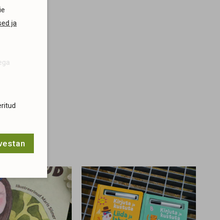
ie
ed ja
sega
ritud
lvestan