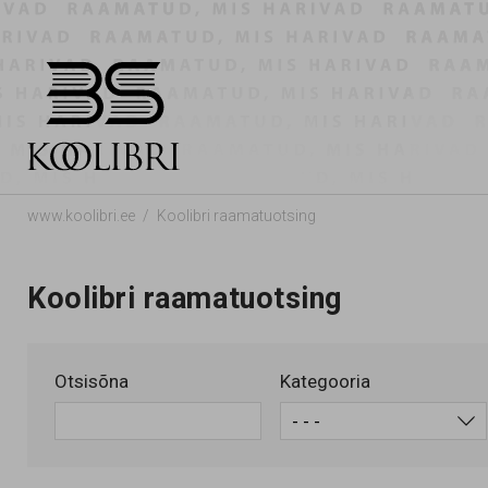
www.koolibri.ee
Koolibri raamatuotsing
Koolibri raamatuotsing
Otsisõna
Kategooria