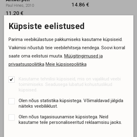
14.86 €
Paul Hines, 2010
11.20 €
Lisa ostukorvi
Lisa ostukorvi
Küpsiste eelistused
Parima veebikülastuse pakkumiseks kasutame küpsiseid.
Vaikimisi nõustub teie veebilehitseja nendega. Soovi korral
saate oma eelistusi muuta.
Müügitingimused ja
privaatsuspoliitika
Meie küpsisepoliitika
Kasutame tehnilisi küpsiseid, mis on vajalikud veebi
toimimiseks. Seadusega lubatud kohustuslikud
küpsised.
Olen nõus statistika küpsistega. Võimaldavad jälgida
näiteks veebiliiklust.
Silmaringi reisijuht. Hiina
Silmaringi reisijuht.
Tšehhi ja Slovakkia
Olen nõus tagasisuunamise küpsistega. Neid
Ühislooming, 2009
Ühislooming, 2009
kasutame teile personaliseeritud reklaamsisu jaoks.
19.46 €
17.36 €