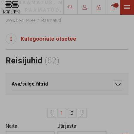
0




www.koolibri.ee
Raamatud
Kategooriate otsetee
Reisijuhid
(62)
Ava/sulge filtrid
1
2
Näita
Järjesta