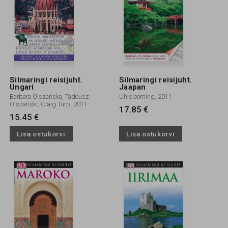
Silmaringi reisijuht.
Silmaringi reisijuht.
Ungari
Jaapan
Barbara Olszańska, Tadeusz
Ühislooming, 2011
Olszański, Craig Turp, 2011
17.85 €
15.45 €
Lisa ostukorvi
Lisa ostukorvi