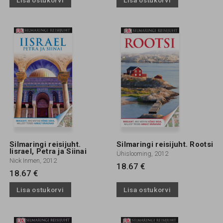
Lisa ostukorvi
Lisa ostukorvi
Silmaringi reisijuht.
Silmaringi reisijuht. Rootsi
Iisrael, Petra ja Siinai
Ühislooming, 2012
Nick Inmen, 2012
18.67 €
18.67 €
Lisa ostukorvi
Lisa ostukorvi