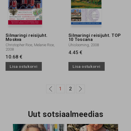
Silmaringi reisijuht.
Silmaringi reisijuht. TOP
Moskva
10 Toscana
Christopher Rice, Melanie Rice,
Ühislooming, 2008
2008
4.45 €
10.68 €
Lisa ostukorvi
Lisa ostukorvi
1
2
Uut sotsiaalmeedias