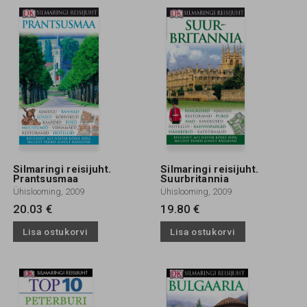
Silmaringi reisijuht.
Silmaringi reisijuht.
Prantsusmaa
Suurbritannia
Ühislooming, 2009
Ühislooming, 2009
20.03 €
19.80 €
Lisa ostukorvi
Lisa ostukorvi