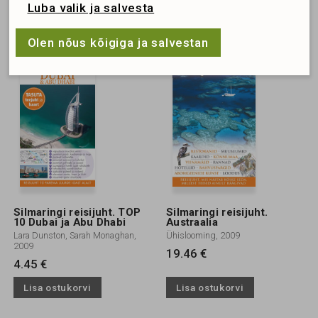
Lisa ostukorvi
Lisa ostukorvi
Luba valik ja salvesta
Olen nõus kõigiga ja salvestan
Silmaringi reisijuht. TOP
Silmaringi reisijuht.
10 Dubai ja Abu Dhabi
Austraalia
Lara Dunston, Sarah Monaghan,
Ühislooming, 2009
2009
19.46 €
4.45 €
Lisa ostukorvi
Lisa ostukorvi