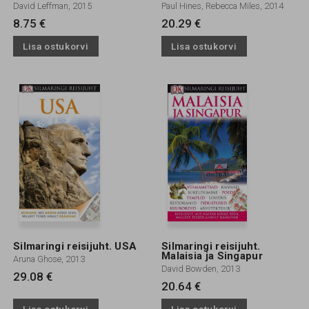
David Leffman, 2015
Paul Hines, Rebecca Miles, 2014
8.75 €
20.29 €
Lisa ostukorvi
Lisa ostukorvi
Silmaringi reisijuht. USA
Silmaringi reisijuht.
Malaisia ja Singapur
Aruna Ghose, 2013
David Bowden, 2013
29.08 €
20.64 €