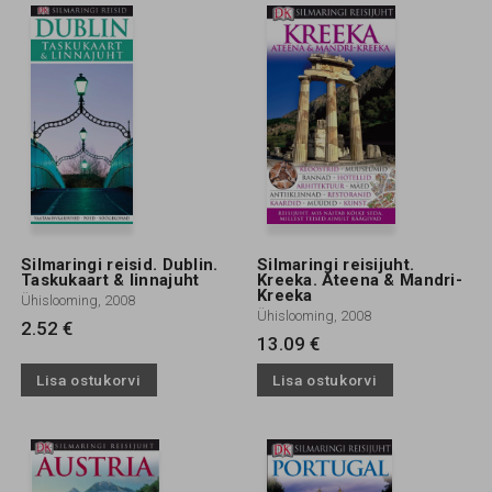
Silmaringi reisid. Dublin.
Silmaringi reisijuht.
Taskukaart & linnajuht
Kreeka. Ateena & Mandri-
Kreeka
Ühislooming, 2008
Ühislooming, 2008
2.52 €
13.09 €
Lisa ostukorvi
Lisa ostukorvi