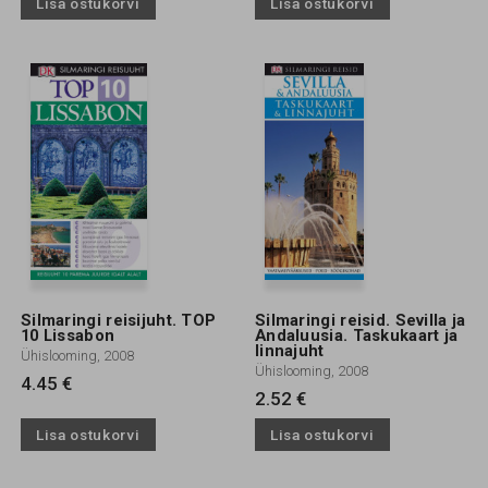
Lisa ostukorvi
Lisa ostukorvi
Silmaringi reisijuht. TOP
Silmaringi reisid. Sevilla ja
10 Lissabon
Andaluusia. Taskukaart ja
linnajuht
Ühislooming, 2008
Ühislooming, 2008
4.45 €
2.52 €
Lisa ostukorvi
Lisa ostukorvi