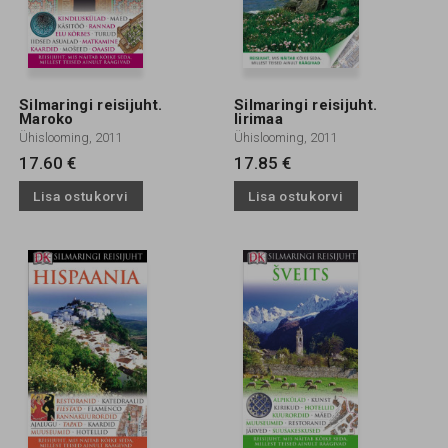
Silmaringi reisijuht.
Silmaringi reisijuht.
Maroko
Iirimaa
Ühislooming, 2011
Ühislooming, 2011
17.60 €
17.85 €
Lisa ostukorvi
Lisa ostukorvi