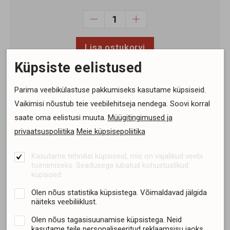
Lisa ostukorvi
Küpsiste eelistused
Parima veebikülastuse pakkumiseks kasutame küpsiseid.
Vaikimisi nõustub teie veebilehitseja nendega. Soovi korral
Koolibri kood
9224
saate oma eelistusi muuta.
Müügitingimused ja
privaatsuspoliitika
Meie küpsisepoliitika
Lehekülgede arv
64
Formaat
21 × 27 cm
Kasutame tehnilisi küpsiseid, mis on vajalikud veebi
toimimiseks. Seadusega lubatud kohustuslikud
Köide
kõva kaas
küpsised.
ISBN
9789985049754
Olen nõus statistika küpsistega. Võimaldavad jälgida
näiteks veebiliiklust.
Ilmumisaeg
08.08.2022
Olen nõus tagasisuunamise küpsistega. Neid
kasutame teile personaliseeritud reklaamsisu jaoks.
Saadavus Tartu esinduses
>5