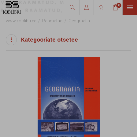
0




www.koolibri.ee
Raamatud
Geograafia
Kategooriate otsetee