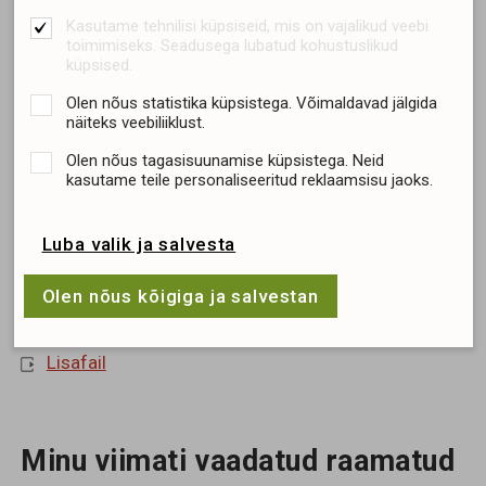
Hind
Kasutame tehnilisi küpsiseid, mis on vajalikud veebi
toimimiseks. Seadusega lubatud kohustuslikud
6.45 €
küpsised.
Olen nõus statistika küpsistega. Võimaldavad jälgida
näiteks veebiliiklust.
Olen nõus tagasisuunamise küpsistega. Neid
Lisa ostukorvi
kasutame teile personaliseeritud reklaamsisu jaoks.
Luba valik ja salvesta
Olen nõus kõigiga ja salvestan
Lingid
Lisafail
Minu viimati vaadatud raamatud