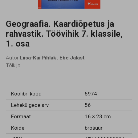
Geograafia. Kaardiõpetus ja
rahvastik. Töövihik 7. klassile,
1. osa
Autor
Liisa-Kai Pihlak
,
Ebe Jalast
Tõlkija
Koolibri kood
5974
Lehekülgede arv
56
Formaat
16 × 23 cm
Köide
brošüür