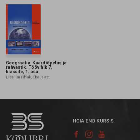
Geograafia. Kaardiõpetus ja
rahvastik. Töövihik 7.
klassile, 1. osa
Liisa-Kai Pihlak, Ebe Jalast
HOIA END KURSIS


