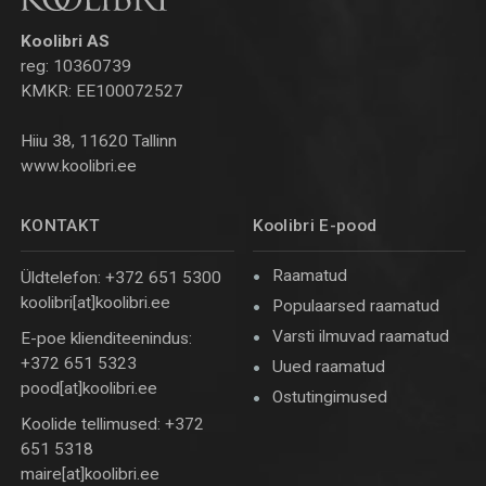
Koolibri AS
reg: 10360739
KMKR: EE100072527
Hiiu 38, 11620 Tallinn
www.koolibri.ee
KONTAKT
Koolibri E-pood
Raamatud
Üldtelefon: +372 651 5300
koolibri[at]koolibri.ee
Populaarsed raamatud
Varsti ilmuvad raamatud
E-poe klienditeenindus:
+372 651 5323
Uued raamatud
pood[at]koolibri.ee
Ostutingimused
Koolide tellimused: +372
651 5318
maire[at]koolibri.ee