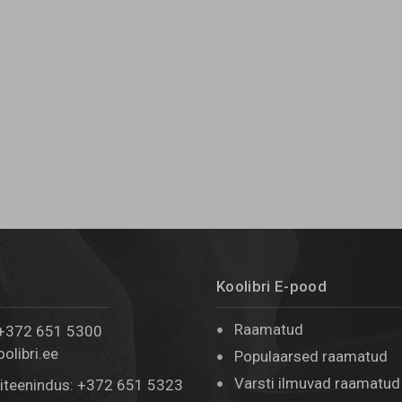
Koolibri E-pood
Raamatud
 +372 651 5300
oolibri.ee
Populaarsed raamatud
Varsti ilmuvad raamatud
diteenindus: +372 651 5323