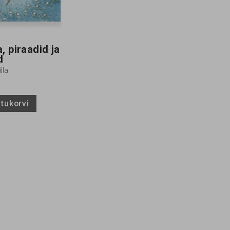
, piraadid ja
d
lla
stukorvi