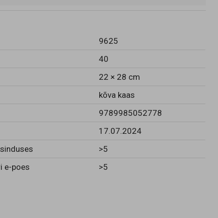
9625
40
22 × 28 cm
kõva kaas
9789985052778
17.07.2024
esinduses
>5
i e-poes
>5