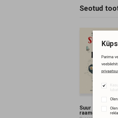
Seotud too
Küps
Parima ve
veebilehi
privaatsus
Kasu
luba
Olen
Suur supervõi
Olen
raamat
rekl