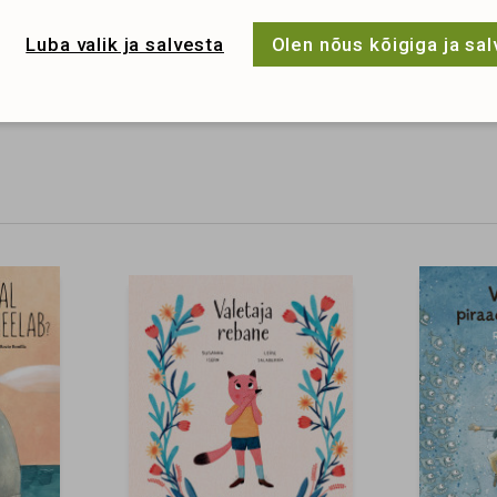
Luba valik ja salvesta
Olen nõus kõigiga ja sa