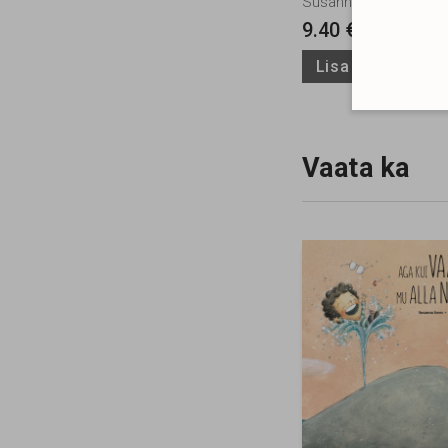
Susanna Isern
9.40 €
Lisa ostukorvi
Vaata ka