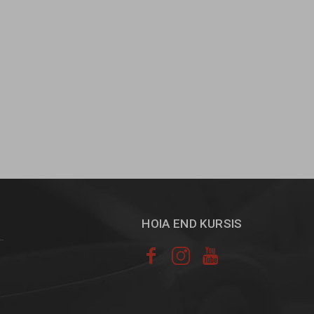
HOIA END KURSIS


