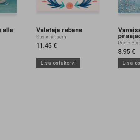
 alla
Valetaja rebane
Vanaisa
piraaja
Susanna Isern
Rocio Boni
11.45 €
8.95 €
Lisa ostukorvi
Lisa o