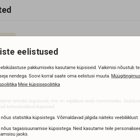
ted
iste eelistused
ebikülastuse pakkumiseks kasutame küpsiseid. Vaikimisi nõustub te
tseja nendega. Soovi korral saate oma eelistusi muuta.
Müügitingimus
poliitika
Meie küpsisepoliitika
tame tehnilisi küpsiseid, mis on vajalikud veebi toimimiseks. Seadu
tud kohustuslikud küpsised.
 nõus statistika küpsistega. Võimaldavad jälgida näiteks veebiliiklust.
mete
 nõus tagasisuunamise küpsistega. Neid kasutame teile personalisee
aamsisu jaoks.