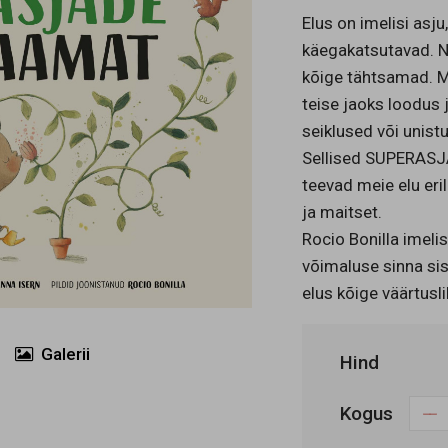
Elus on imelisi asju
käegakatsutavad. N
kõige tähtsamad. M
teise jaoks loodus
seiklused või unistu
Sellised SUPERASJA
teevad meie elu eri
ja maitset.
Rocio Bonilla imeli
võimaluse sinna sis
elus kõige väärtusl
Galerii

Hind
Kogus