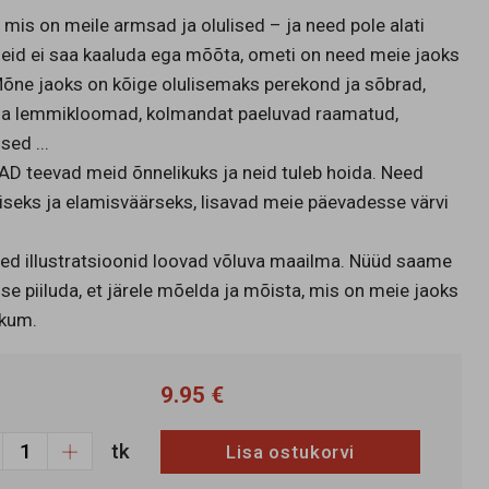
, mis on meile armsad ja olulised – ja need pole alati
eid ei saa kaaluda ega mõõta, ometi on need meie jaoks
õne jaoks on kõige olulisemaks perekond ja sõbrad,
 ja lemmikloomad, kolmandat paeluvad raamatud,
sed ...
D teevad meid õnnelikuks ja neid tuleb hoida. Need
liseks ja elamisväärseks, lisavad meie päevadesse värvi
sed illustratsioonid loovad võluva maailma. Nüüd saame
se piiluda, et järele mõelda ja mõista, mis on meie jaoks
ikum.
9.95 €
tk
Lisa ostukorvi