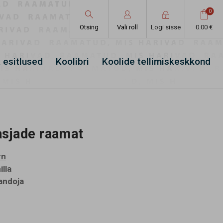
0




Otsing
Vali roll
Logi sisse
0.00 €
 esitlused
Koolibri
Koolide tellimiskeskkond
asjade raamat
rn
lla
andoja