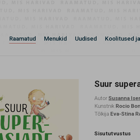
Raamatud
Menukid
Uudised
Koolitused ja
Suur super
Autor
Susanna Ise
Kunstnik
Rocio Boni
Tõlkija
Eva-Stina R
Sisututvustus