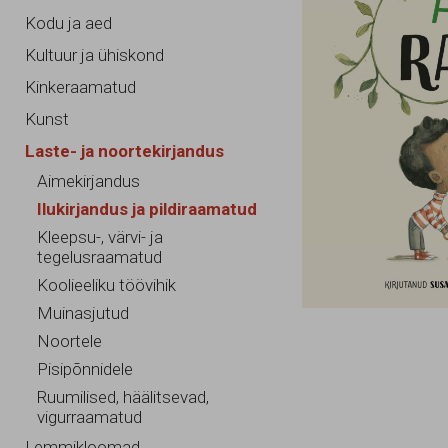
Kodu ja aed
Kultuur ja ühiskond
Kinkeraamatud
Kunst
Laste- ja noortekirjandus
Aimekirjandus
Ilukirjandus ja pildiraamatud
Kleepsu-, värvi- ja
tegelusraamatud
Koolieeliku töövihik
Muinasjutud
Noortele
Pisipõnnidele
Ruumilised, häälitsevad,
vigurraamatud
Lemmikloomad