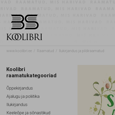
www.koolibri.ee
Raamatud
Ilukirjandus ja pildiraamatud
Koolibri
raamatukategooriad
Õppekirjandus
Ajalugu ja poliitika
Ilukirjandus
Keeleõpe ja sõnastikud