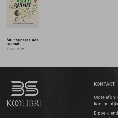
Suur superasjade
raamat
Susanna Isern
KONTAKT
Üldtelefon:
koolibri[at]k
E-poe klien