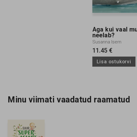
Aga kui vaal mu
neelab?
Susanna Isern
11.45 €
Lisa ostukorvi
Minu viimati vaadatud raamatud